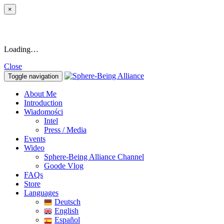
×
Loading…
Close
Toggle navigation
About Me
Introduction
Wiadomości
Intel
Press / Media
Events
Wideo
Sphere-Being Alliance Channel
Goode Vlog
FAQs
Store
Languages
Deutsch
English
Español