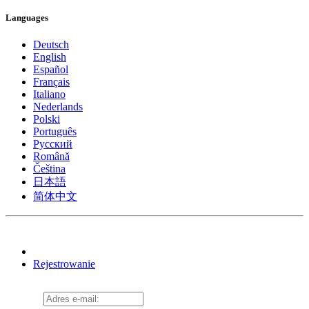
Languages
Deutsch
English
Español
Français
Italiano
Nederlands
Polski
Português
Pусский
Română
Čeština
日本語
简体中文
Rejestrowanie