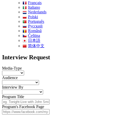
Français
Italiano
Nederlands
Polski
Português
Pусский
Română
Čeština
日本語
简体中文
Interview Request
Media-Type
Audience
Interview By
Program Title
Program's Facebook Page