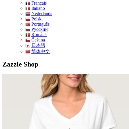
Français
Italiano
Nederlands
Polski
Português
Pусский
Română
Čeština
日本語
简体中文
Zazzle Shop