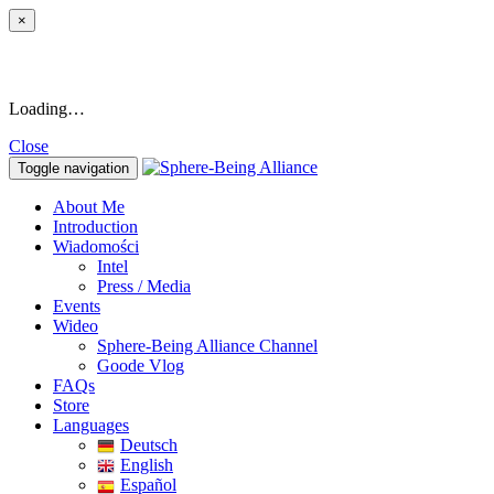
×
Loading…
Close
Toggle navigation
About Me
Introduction
Wiadomości
Intel
Press / Media
Events
Wideo
Sphere-Being Alliance Channel
Goode Vlog
FAQs
Store
Languages
Deutsch
English
Español