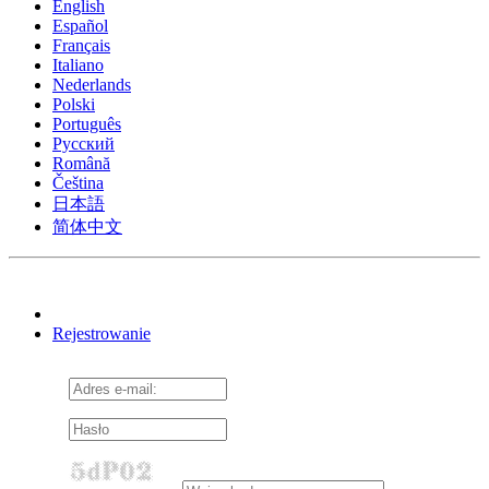
English
Español
Français
Italiano
Nederlands
Polski
Português
Pусский
Română
Čeština
日本語
简体中文
Rejestrowanie