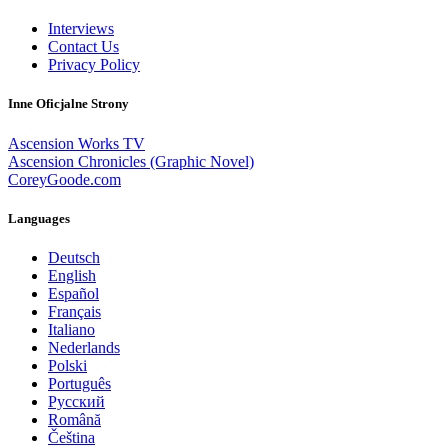
Interviews
Contact Us
Privacy Policy
Inne Oficjalne Strony
Ascension Works TV
Ascension Chronicles (Graphic Novel)
CoreyGoode.com
Languages
Deutsch
English
Español
Français
Italiano
Nederlands
Polski
Português
Pусский
Română
Čeština