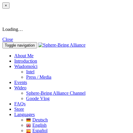
×
Loading…
Close
Toggle navigation
About Me
Introduction
Wiadomości
Intel
Press / Media
Events
Wideo
Sphere-Being Alliance Channel
Goode Vlog
FAQs
Store
Languages
Deutsch
English
Español