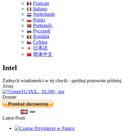
Français
Italiano
Nederlands
Polski
Português
Pусский
Română
Čeština
日本語
简体中文
Intel
Żadnych wiadomości w tej chwili - spróbuj ponownie później.
Array
Donate
Latest Posts