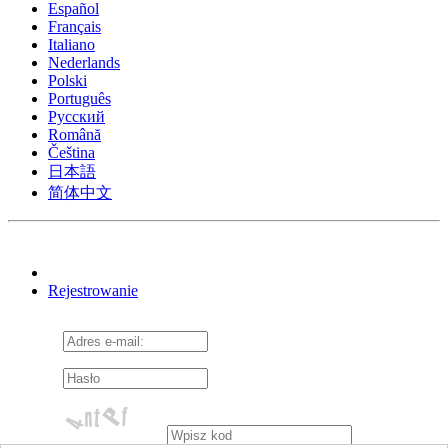
Español
Français
Italiano
Nederlands
Polski
Português
Pусский
Română
Čeština
日本語
简体中文
Rejestrowanie