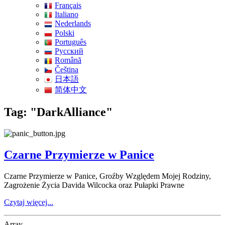
Français
Italiano
Nederlands
Polski
Português
Pусский
Română
Čeština
日本語
简体中文
Tag: "DarkAlliance"
Czarne Przymierze w Panice
Czarne Przymierze w Panice, Groźby Względem Mojej Rodziny,
Zagrożenie Życia Davida Wilcocka oraz Pułapki Prawne
Czytaj więcej...
Array