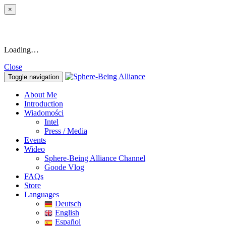
×
Loading…
Close
Toggle navigation
About Me
Introduction
Wiadomości
Intel
Press / Media
Events
Wideo
Sphere-Being Alliance Channel
Goode Vlog
FAQs
Store
Languages
Deutsch
English
Español