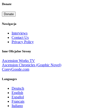
Donate
Donate
Nawigacja
Interviews
Contact Us
Privacy Policy
Inne Oficjalne Strony
Ascension Works TV
Ascension Chronicles (Graphic Novel)
CoreyGoode.com
Languages
Deutsch
English
Español
Français
Italiano