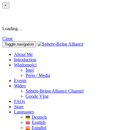
×
Loading…
Close
Toggle navigation
About Me
Introduction
Wiadomości
Intel
Press / Media
Events
Wideo
Sphere-Being Alliance Channel
Goode Vlog
FAQs
Store
Languages
Deutsch
English
Español