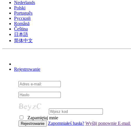
Nederlands
Polski
Português
Pусский
Română
Čeština
日本語
简体中文
Rejestrowanie
Zapamiętaj mnie
Cookie Consent plugin for the EU cookie l
Zapomniałeś hasła?
Wyślij ponownie E-mail