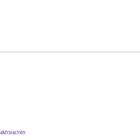
aw
 aktywacyjny