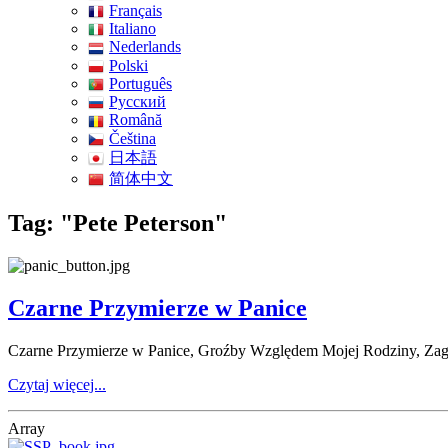
Français
Italiano
Nederlands
Polski
Português
Pусский
Română
Čeština
日本語
简体中文
Tag: "Pete Peterson"
Czarne Przymierze w Panice
Czarne Przymierze w Panice, Groźby Względem Mojej Rodziny, Zagr
Czytaj więcej...
Array