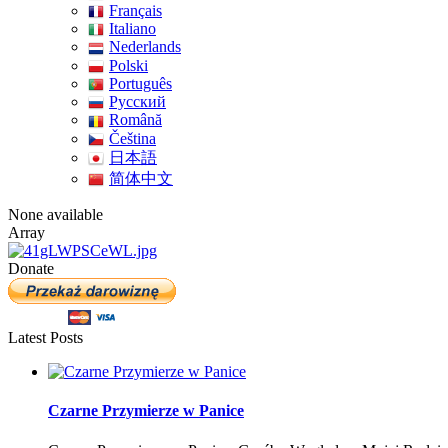
Français
Italiano
Nederlands
Polski
Português
Pусский
Română
Čeština
日本語
简体中文
None available
Array
Donate
Latest Posts
Czarne Przymierze w Panice