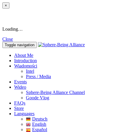
×
Loading…
Close
Toggle navigation
About Me
Introduction
Wiadomości
Intel
Press / Media
Events
Wideo
Sphere-Being Alliance Channel
Goode Vlog
FAQs
Store
Languages
Deutsch
English
Español