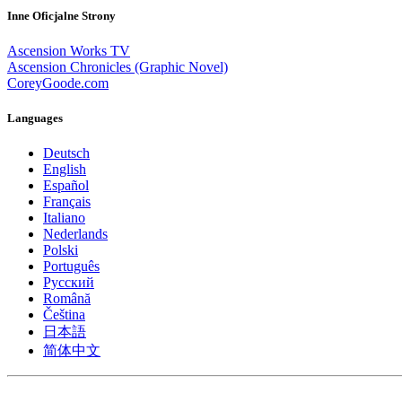
Inne Oficjalne Strony
Ascension Works TV
Ascension Chronicles (Graphic Novel)
CoreyGoode.com
Languages
Deutsch
English
Español
Français
Italiano
Nederlands
Polski
Português
Pусский
Română
Čeština
日本語
简体中文