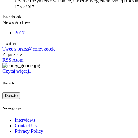
Czarne Przymierze w Panice, Groźby Względem Mojej Rodziny
17 sie 2017
Facebook
News Archive
2017
Twitter
Tweets przez@coreygoode
Zapisz się
RSS
Atom
Czytaj więcej...
Donate
Donate
Nawigacja
Interviews
Contact Us
Privacy Policy