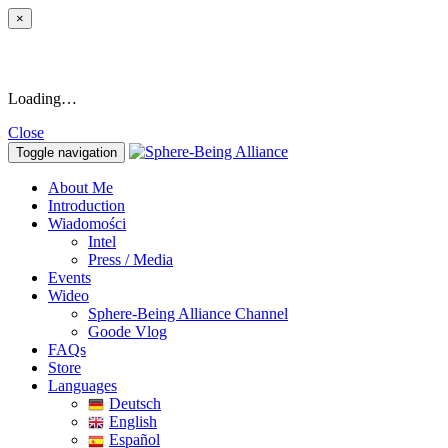
×
Loading…
Close
Toggle navigation
About Me
Introduction
Wiadomości
Intel
Press / Media
Events
Wideo
Sphere-Being Alliance Channel
Goode Vlog
FAQs
Store
Languages
Deutsch
English
Español