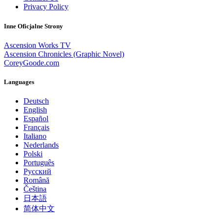
Privacy Policy
Inne Oficjalne Strony
Ascension Works TV
Ascension Chronicles (Graphic Novel)
CoreyGoode.com
Languages
Deutsch
English
Español
Français
Italiano
Nederlands
Polski
Português
Pусский
Română
Čeština
日本語
简体中文