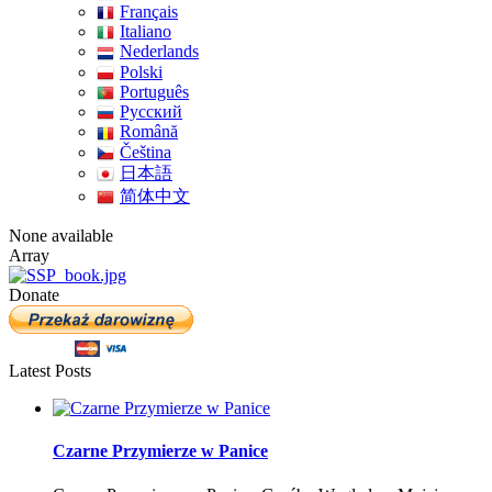
Français
Italiano
Nederlands
Polski
Português
Pусский
Română
Čeština
日本語
简体中文
None available
Array
Donate
Latest Posts
Czarne Przymierze w Panice