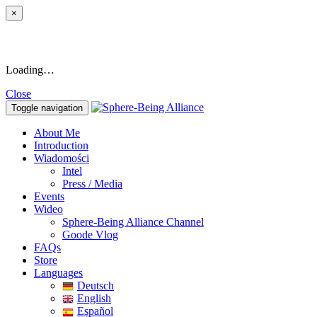
×
Loading…
Close
Toggle navigation
About Me
Introduction
Wiadomości
Intel
Press / Media
Events
Wideo
Sphere-Being Alliance Channel
Goode Vlog
FAQs
Store
Languages
Deutsch
English
Español