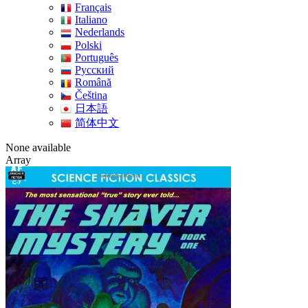
Français
Italiano
Nederlands
Polski
Português
Pусский
Română
Čeština
日本語
简体中文
None available
Array