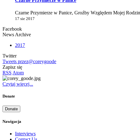
Czarne Przymierze w Panice
Czarne Przymierze w Panice, Groźby Względem Mojej Rodziny
17 sie 2017
Facebook
News Archive
2017
Twitter
Tweets przez@coreygoode
Zapisz się
RSS
Atom
Czytaj więcej...
Donate
Donate
Nawigacja
Interviews
Contact Us