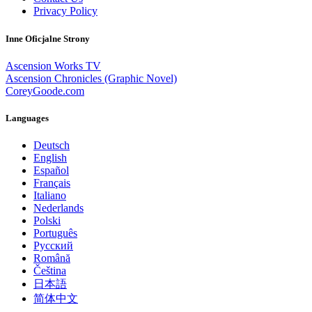
Privacy Policy
Inne Oficjalne Strony
Ascension Works TV
Ascension Chronicles (Graphic Novel)
CoreyGoode.com
Languages
Deutsch
English
Español
Français
Italiano
Nederlands
Polski
Português
Pусский
Română
Čeština
日本語
简体中文