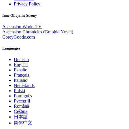
Privacy Policy
Inne Oficjalne Strony
Ascension Works TV
Ascension Chronicles (Graphic Novel)
CoreyGoode.com
Languages
Deutsch
English
Español
Français
Italiano
Nederlands
Polski
Português
Pусский
Română
Čeština
日本語
简体中文