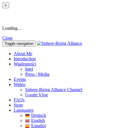
×
Loading…
Close
Toggle navigation
About Me
Introduction
Wiadomości
Intel
Press / Media
Events
Wideo
Sphere-Being Alliance Channel
Goode Vlog
FAQs
Store
Languages
Deutsch
English
Español