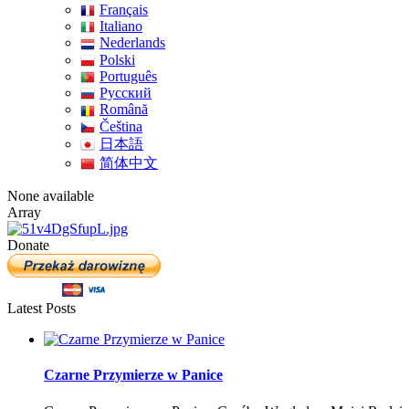
Français
Italiano
Nederlands
Polski
Português
Pусский
Română
Čeština
日本語
简体中文
None available
Array
Donate
Latest Posts
Czarne Przymierze w Panice