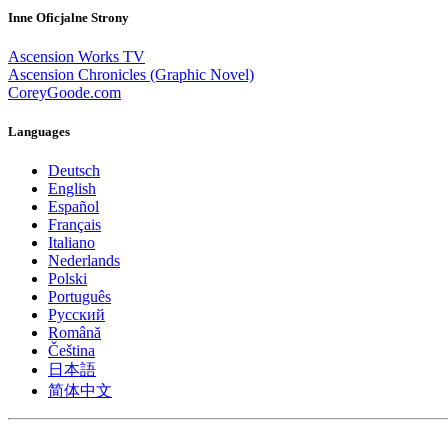
Inne Oficjalne Strony
Ascension Works TV
Ascension Chronicles (Graphic Novel)
CoreyGoode.com
Languages
Deutsch
English
Español
Français
Italiano
Nederlands
Polski
Português
Pусский
Română
Čeština
日本語
简体中文