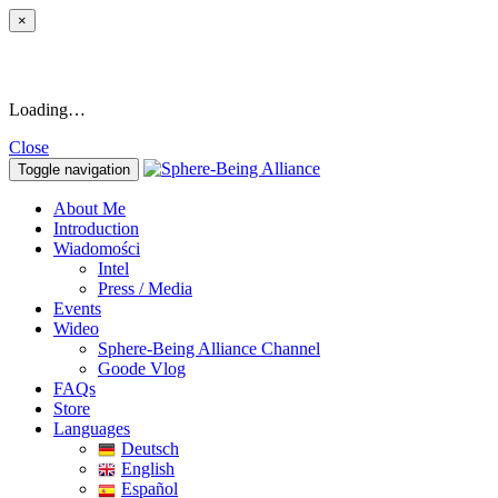
×
Loading…
Close
Toggle navigation
About Me
Introduction
Wiadomości
Intel
Press / Media
Events
Wideo
Sphere-Being Alliance Channel
Goode Vlog
FAQs
Store
Languages
Deutsch
English
Español