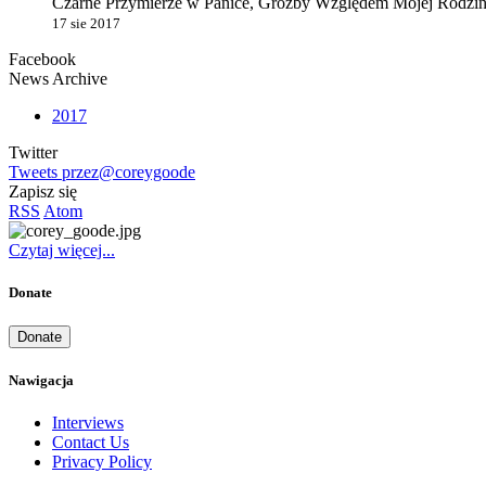
Czarne Przymierze w Panice, Groźby Względem Mojej Rodziny
17 sie 2017
Facebook
News Archive
2017
Twitter
Tweets przez@coreygoode
Zapisz się
RSS
Atom
Czytaj więcej...
Donate
Donate
Nawigacja
Interviews
Contact Us
Privacy Policy