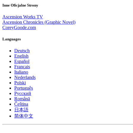
Inne Oficjalne Strony
Ascension Works TV
Ascension Chronicles (Graphic Novel)
CoreyGoode.com
Languages
Deutsch
English
Español
Français
Italiano
Nederlands
Polski
Português
Pусский
Română
Čeština
日本語
简体中文