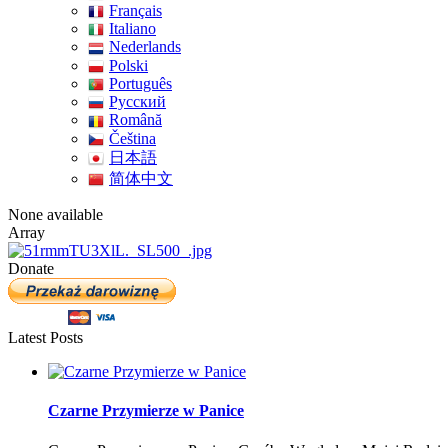
Français
Italiano
Nederlands
Polski
Português
Pусский
Română
Čeština
日本語
简体中文
None available
Array
Donate
Latest Posts
Czarne Przymierze w Panice