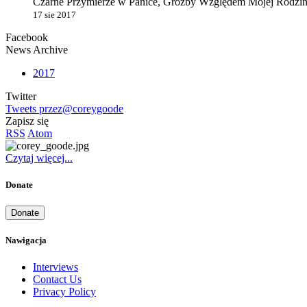
Czarne Przymierze w Panice, Groźby Względem Mojej Rodziny
17 sie 2017
Facebook
News Archive
2017
Twitter
Tweets przez@coreygoode
Zapisz się
RSS
Atom
Czytaj więcej...
Donate
Donate
Nawigacja
Interviews
Contact Us
Privacy Policy