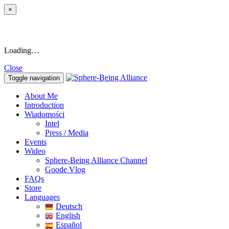
×
Loading…
Close
Toggle navigation
About Me
Introduction
Wiadomości
Intel
Press / Media
Events
Wideo
Sphere-Being Alliance Channel
Goode Vlog
FAQs
Store
Languages
Deutsch
English
Español