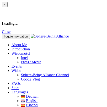
×
Loading…
Close
Toggle navigation
About Me
Introduction
Wiadomości
Intel
Press / Media
Events
Wideo
Sphere-Being Alliance Channel
Goode Vlog
FAQs
Store
Languages
Deutsch
English
Español