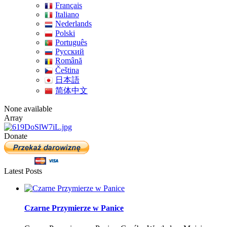
Français
Italiano
Nederlands
Polski
Português
Pусский
Română
Čeština
日本語
简体中文
None available
Array
Donate
Latest Posts
Czarne Przymierze w Panice