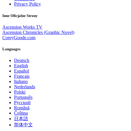
Privacy Policy
Inne Oficjalne Strony
Ascension Works TV
Ascension Chronicles (Graphic Novel)
CoreyGoode.com
Languages
Deutsch
English
Español
Français
Italiano
Nederlands
Polski
Português
Pусский
Română
Čeština
日本語
简体中文