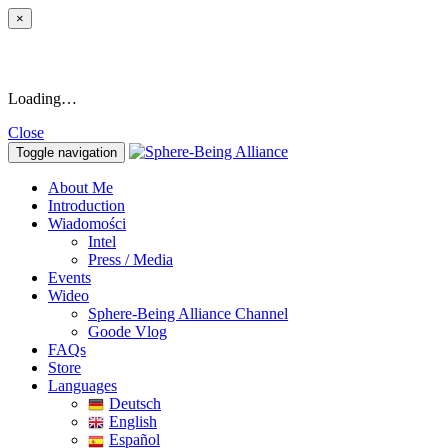
×
Loading…
Close
Toggle navigation
About Me
Introduction
Wiadomości
Intel
Press / Media
Events
Wideo
Sphere-Being Alliance Channel
Goode Vlog
FAQs
Store
Languages
Deutsch
English
Español