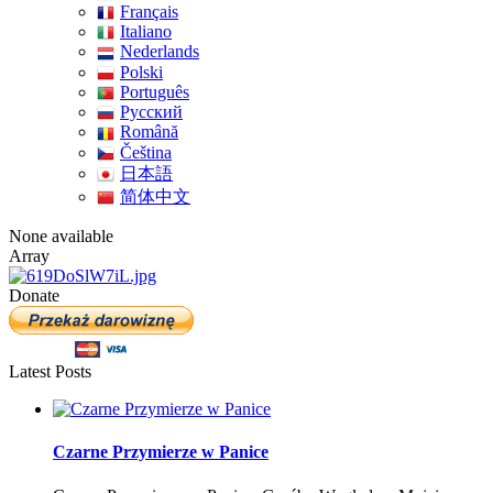
Français
Italiano
Nederlands
Polski
Português
Pусский
Română
Čeština
日本語
简体中文
None available
Array
Donate
Latest Posts
Czarne Przymierze w Panice