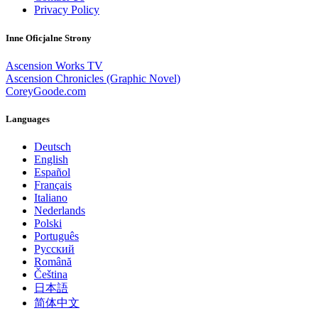
Privacy Policy
Inne Oficjalne Strony
Ascension Works TV
Ascension Chronicles (Graphic Novel)
CoreyGoode.com
Languages
Deutsch
English
Español
Français
Italiano
Nederlands
Polski
Português
Pусский
Română
Čeština
日本語
简体中文