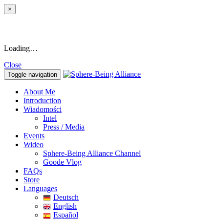
×
Loading…
Close
Toggle navigation
About Me
Introduction
Wiadomości
Intel
Press / Media
Events
Wideo
Sphere-Being Alliance Channel
Goode Vlog
FAQs
Store
Languages
Deutsch
English
Español