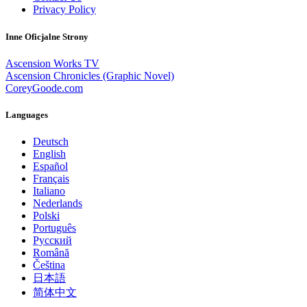
Privacy Policy
Inne Oficjalne Strony
Ascension Works TV
Ascension Chronicles (Graphic Novel)
CoreyGoode.com
Languages
Deutsch
English
Español
Français
Italiano
Nederlands
Polski
Português
Pусский
Română
Čeština
日本語
简体中文