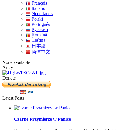
Français
Italiano
Nederlands
Polski
Português
Pусский
Română
Čeština
日本語
简体中文
None available
Array
Donate
Latest Posts
Czarne Przymierze w Panice